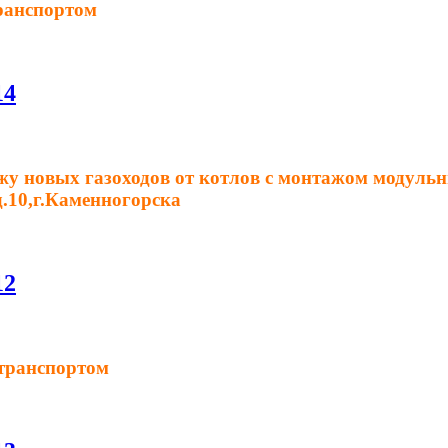
ранспортом
14
у новых газоходов от котлов с монтажом модульны
д.10,г.Каменногорска
12
транспортом