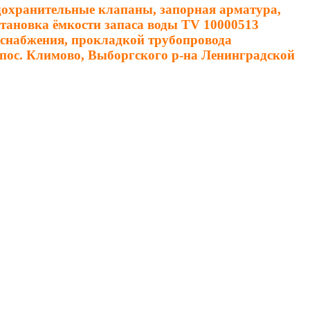
едохранительные клапаны, запорная арматура,
становка ёмкости запаса воды TV 10000513
доснабжения, прокладкой трубопровода
 пос. Климово, Выборгского р-на Ленинградской