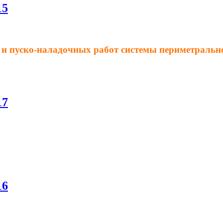
15
и пуско-наладочных работ системы периметрально
17
16