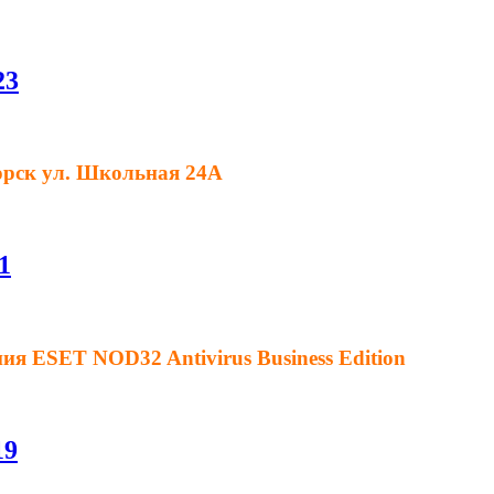
23
орск ул. Школьная 24А
1
я ESET NOD32 Antivirus Business Edition
19