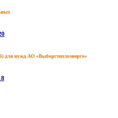
льных
20
16) для нужд АО «Выборгтеплоэнерго»
18